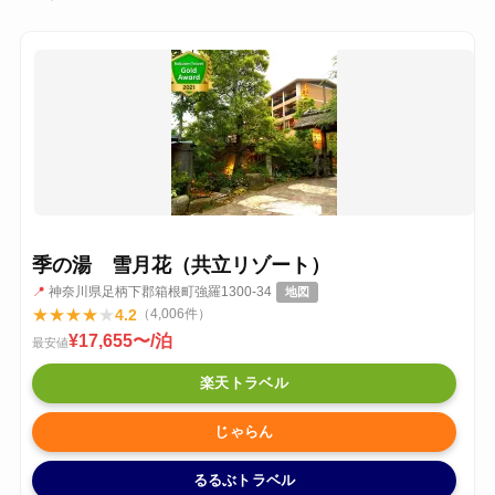
季の湯 雪月花（共立リゾート）
📍
神奈川県足柄下郡箱根町強羅1300-34
地図
★
★
★
★
★
4.2
（4,006件）
¥17,655〜/泊
最安値
楽天トラベル
じゃらん
るるぶトラベル