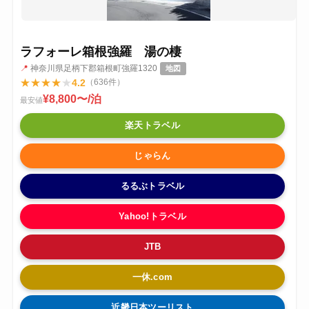
ラフォーレ箱根強羅 湯の棲
📍
神奈川県足柄下郡箱根町強羅1320
地図
★
★
★
★
★
4.2
（636件）
¥8,800〜/泊
最安値
楽天トラベル
じゃらん
るるぶトラベル
Yahoo!トラベル
JTB
一休.com
近畿日本ツーリスト