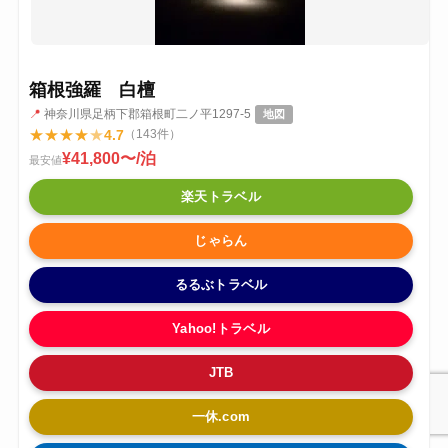
箱根強羅 白檀
📍
神奈川県足柄下郡箱根町二ノ平1297-5
地図
★
★
★
★
★
4.7
（143件）
¥41,800〜/泊
最安値
楽天トラベル
じゃらん
るるぶトラベル
Yahoo!トラベル
JTB
一休.com