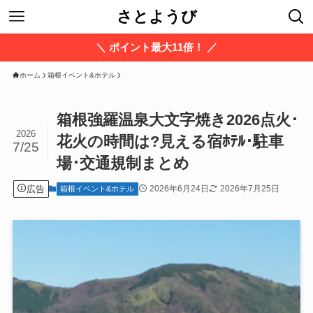
さとようび
＼ ポイント最大11倍！ ／
ホーム
箱根イベント&ホテル
箱根強羅温泉大文字焼き2026点火･
2026
花火の時間は?見える宿ﾎﾃﾙ･駐車
7/25
場･交通規制まとめ
広告
2026年6月24日
2026年7月25日
箱根イベント&ホテル