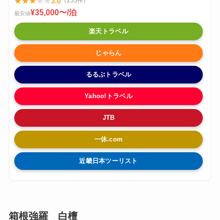
★
★
★
★
★
3.0
（255件）
¥35,000〜/泊
最安値
楽天トラベル
じゃらん
るるぶトラベル
Yahoo!トラベル
JTB
一休.com
近畿日本ツーリスト
箱根強羅 白檀