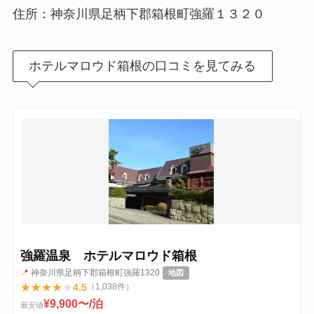
住所：神奈川県足柄下郡箱根町強羅１３２０
ホテルマロウド箱根の口コミを見てみる
強羅温泉 ホテルマロウド箱根
📍
神奈川県足柄下郡箱根町強羅1320
地図
★
★
★
★
★
4.5
（1,038件）
¥9,900〜/泊
最安値