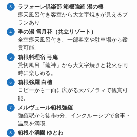
ラフォーレ倶楽部 箱根強羅 湯の棲
露天風呂付き客室から大文字焼きが見えるプ
ランあり
季の湯 雪月花（共立リゾート）
全室露天風呂付き、一部客室や駐車場から鑑
賞可能。
箱根料理宿 弓庵
貸切風呂「龍神」から大文字焼きと花火を同
時に楽しめる。
箱根強羅 白檀
ロビーから一面に広がる大パノラマで観賞可
能。
メルヴェール箱根強羅
強羅駅から徒歩5分、インクルーシブで食事・
温泉を満喫。
箱根小涌園 ゆとわ