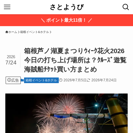
さとようび
＼ ポイント最大11倍！ ／
ホーム
箱根イベント&ホテル
箱根芦ノ湖夏まつりｳｨｰｸ花火2026
2026
今日の打ち上げ場所は？ｸﾙｰｽﾞ遊覧
7/24
海賊船ﾁｹｯﾄ買い方まとめ
広告
2026年7月5日
2026年7月24日
箱根イベント&ホテル